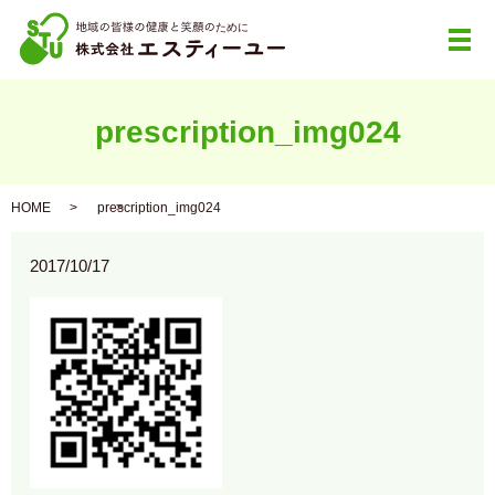
メ
prescription_img024
HOME
prescription_img024
2017/10/17